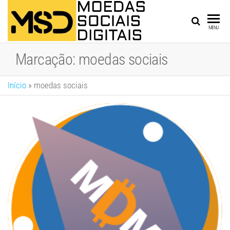
MOEDAS
MSD
MENU
SOCIAIS
Marcação:
moedas sociais
DIGITAIS
Início
»
moedas sociais